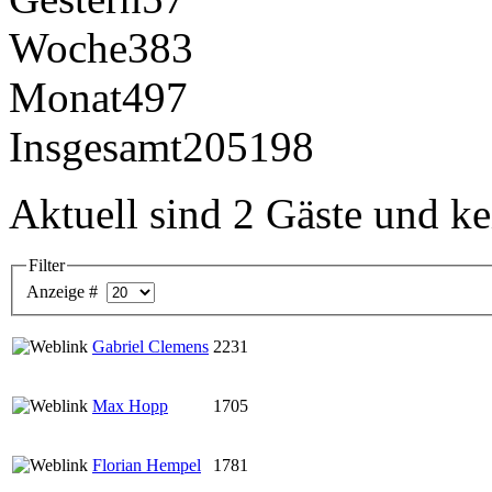
Woche
383
Monat
497
Insgesamt
205198
Aktuell sind 2 Gäste und ke
Filter
Anzeige #
Gabriel Clemens
2231
Max Hopp
1705
Florian Hempel
1781